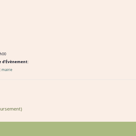
3h00
e d’Évènement:
 mairie
oursement)