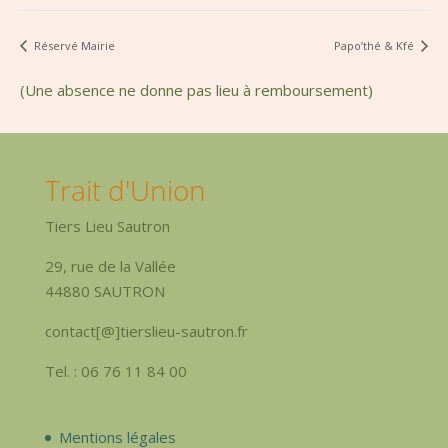
Réservé Mairie
Papo’thé & Kfé
(Une absence ne donne pas lieu à remboursement)
Trait d'Union
Tiers Lieu Sautron
29, rue de la Vallée
44880 SAUTRON
contact[@]tierslieu-sautron.fr
Tel. : 06 76 11 84 00
Mentions légales