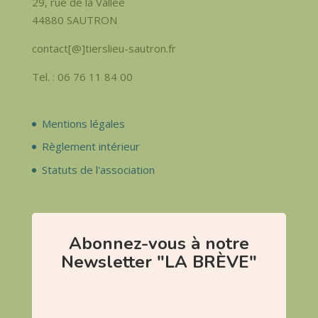
29, rue de la Vallée
44880 SAUTRON
contact[@]tierslieu-sautron.fr
Tel. : 06 76 11 84 00
Mentions légales
Règlement intérieur
Statuts de l'association
Abonnez-vous à notre
Newsletter "LA BRÈVE"