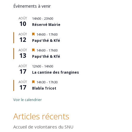
Évènements à venir
AOÛT
14h00
-
23h00
10
Réservé Mairie
Mis
AOÛT
14h00
-
17h00
12
en
Papo’thé & Kfé
avant
Mis
AOÛT
14h00
-
17h00
13
en
Papo’thé & Kfé
avant
AOÛT
12h00
-
14h00
17
La cantine des frangines
Mis
AOÛT
14h30
-
17h30
17
en
Blabla Tricot
avant
Voir le calendrier
Articles récents
Accueil de volontaires du SNU