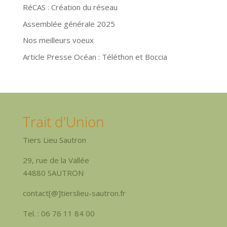
RéCAS : Création du réseau
Assemblée générale 2025
Nos meilleurs voeux
Article Presse Océan : Téléthon et Boccia
Trait d'Union
Tiers Lieu Sautron
29, rue de la Vallée
44880 SAUTRON
contact[@]tierslieu-sautron.fr
Tel. : 06 76 11 84 00