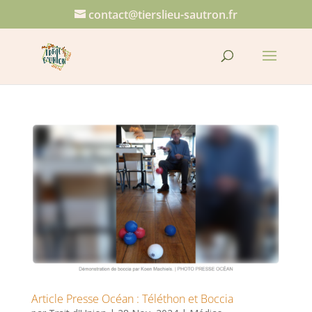
contact@tierslieu-sautron.fr
Article Presse Océan : Téléthon et Boccia