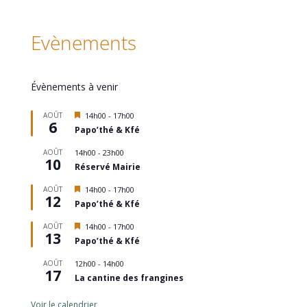
Evènements
Évènements à venir
Mis
AOÛT
14h00
-
17h00
6
en
Papo’thé & Kfé
avant
AOÛT
14h00
-
23h00
10
Réservé Mairie
Mis
AOÛT
14h00
-
17h00
12
en
Papo’thé & Kfé
avant
Mis
AOÛT
14h00
-
17h00
13
en
Papo’thé & Kfé
avant
AOÛT
12h00
-
14h00
17
La cantine des frangines
Voir le calendrier