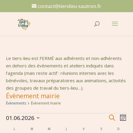
contact@tierslieu-sautron.fr
Le tiers-lieu est FERMÉ aux adhérents et non-adhérents
en dehors des évènements et ateliers indiqués dans
l’agenda (mais reste actif : réunions internes avec les
bénévoles, travaux préparatoires aux animations, activités
des groupes de travail du tiers-lieu…).
Évènement mairie
Évènements
Évènement mairie
Évènements
Reche
Na
01.06.2026
Recherche
Mois
de
et
Sélectionnez
Calendrier
vu
L
LUNDI
M
MARDI
M
MERCREDI
J
JEUDI
V
VENDREDI
S
SAMEDI
D
DIMANC
une