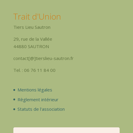
Trait d'Union
Tiers Lieu Sautron
29, rue de la Vallée
44880 SAUTRON
contact[@]tierslieu-sautron.fr
Tel. : 06 76 11 84 00
Mentions légales
Règlement intérieur
Statuts de l'association