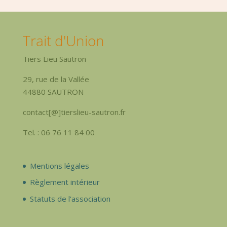
Trait d'Union
Tiers Lieu Sautron
29, rue de la Vallée
44880 SAUTRON
contact[@]tierslieu-sautron.fr
Tel. : 06 76 11 84 00
Mentions légales
Règlement intérieur
Statuts de l'association