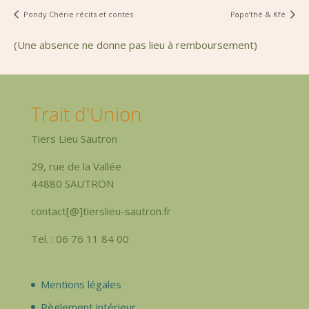
Pondy Chérie récits et contes
Papo’thé & Kfé
(Une absence ne donne pas lieu à remboursement)
Trait d'Union
Tiers Lieu Sautron
29, rue de la Vallée
44880 SAUTRON
contact[@]tierslieu-sautron.fr
Tel. : 06 76 11 84 00
Mentions légales
Règlement intérieur