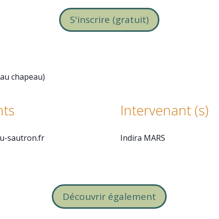
S'inscrire (gratuit)
 au chapeau)
ts
Intervenant (s)
eu-sautron.fr
Indira MARS
Découvrir également