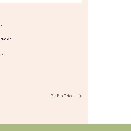
eu
 rue de
e
+
BlaBla Tricot