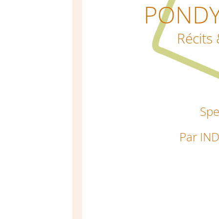
PONDY
Récits
Spe
Par IN