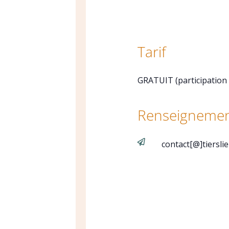
Tarif
GRATUIT (participation
Renseignemen

contact[@]tiersli