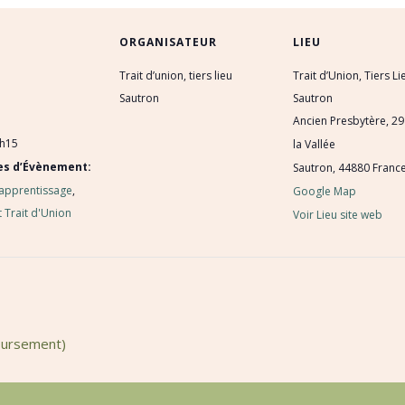
ORGANISATEUR
LIEU
Trait d’union, tiers lieu
Trait d’Union, Tiers Li
Sautron
Sautron
Ancien Presbytère, 29
8h15
la Vallée
es d’Évènement:
Sautron
,
44880
Franc
 apprentissage
,
Google Map
 Trait d'Union
Voir Lieu site web
oursement)