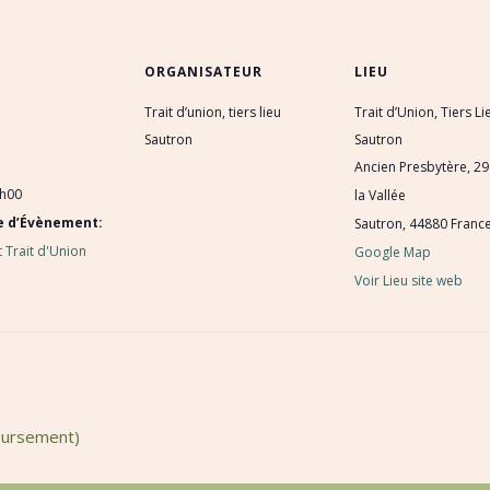
ORGANISATEUR
LIEU
Trait d’union, tiers lieu
Trait d’Union, Tiers Li
Sautron
Sautron
Ancien Presbytère, 29
6h00
la Vallée
e d’Évènement:
Sautron
,
44880
Franc
 Trait d'Union
Google Map
Voir Lieu site web
oursement)