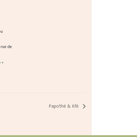
eu
 rue de
e
+
Papo’thé & Kfé