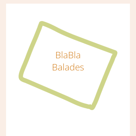
BlaBla
Balades