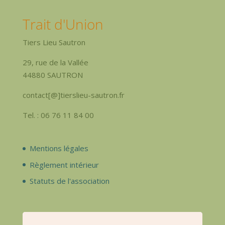
Trait d'Union
Tiers Lieu Sautron
29, rue de la Vallée
44880 SAUTRON
contact[@]tierslieu-sautron.fr
Tel. : 06 76 11 84 00
Mentions légales
Règlement intérieur
Statuts de l'association