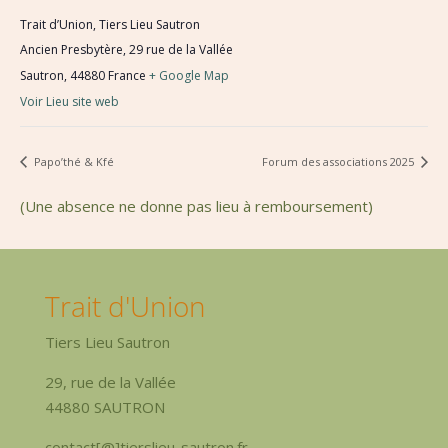
Trait d’Union, Tiers Lieu Sautron
Ancien Presbytère, 29 rue de la Vallée
Sautron
,
44880
France
+ Google Map
Voir Lieu site web
Papo’thé & Kfé
Forum des associations 2025
(Une absence ne donne pas lieu à remboursement)
Trait d'Union
Tiers Lieu Sautron
29, rue de la Vallée
44880 SAUTRON
contact[@]tierslieu-sautron.fr