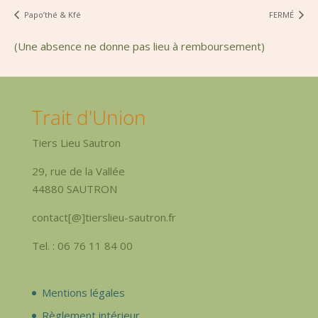
Papo’thé & Kfé
FERMÉ
(Une absence ne donne pas lieu à remboursement)
Trait d'Union
Tiers Lieu Sautron
29, rue de la Vallée
44880 SAUTRON
contact[@]tierslieu-sautron.fr
Tel. : 06 76 11 84 00
Mentions légales
Règlement intérieur