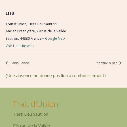
LIEU
Trait d’Union, Tiers Lieu Sautron
Ancien Presbytère, 29 rue de la Vallée
Sautron
,
44880
France
+ Google Map
Voir Lieu site web
Blabla Balade
Papo’thé & Kfé
(Une absence ne donne pas lieu à remboursement)
Trait d'Union
Tiers Lieu Sautron
29, rue de la Vallée