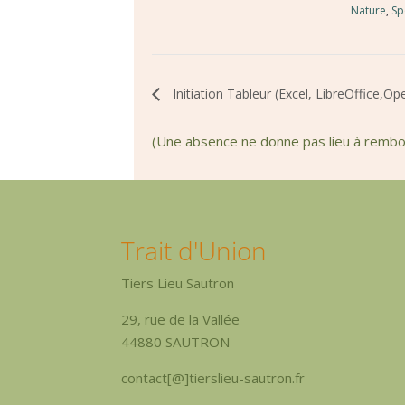
Nature
,
Sp
Initiation Tableur (Excel, LibreOffice,Op
(Une absence ne donne pas lieu à remb
Trait d'Union
Tiers Lieu Sautron
29, rue de la Vallée
44880 SAUTRON
contact[@]tierslieu-sautron.fr