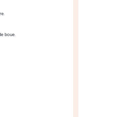
re.
de boue.