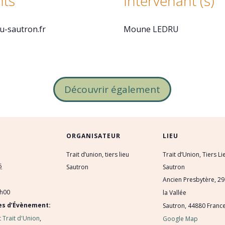
ts
Intervenant (s)
eu-sautron.fr
Moune LEDRU
Découvrir également
ORGANISATEUR
LIEU
Trait d’union, tiers lieu
Trait d’Union, Tiers Li
5
Sautron
Sautron
Ancien Presbytère, 29
7h00
la Vallée
es d’Évènement:
Sautron
,
44880
Franc
 Trait d'Union
,
Google Map