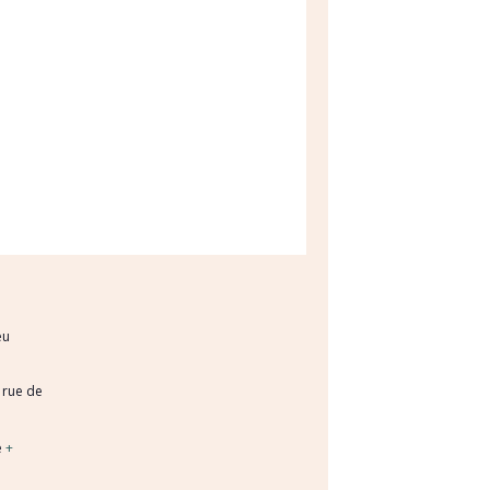
eu
 rue de
e
+