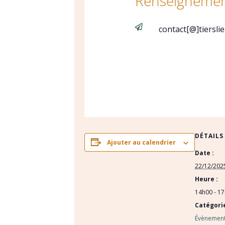
Renseignemen

contact[@]tiersli
DÉTAILS
Ajouter au calendrier
Date :
22/12/202
Heure :
14h00 - 1
Catégori
Évènement