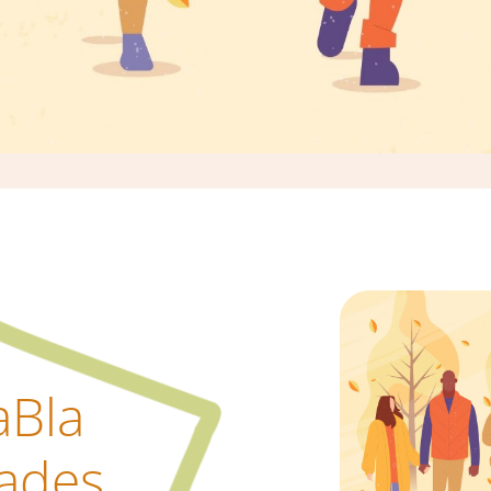
aBla
ades