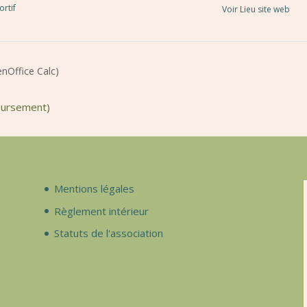
ortif
Voir Lieu site web
enOffice Calc)
oursement)
Mentions légales
Règlement intérieur
Statuts de l'association