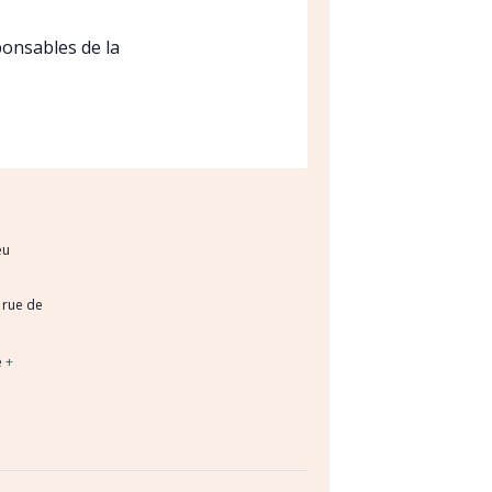
onsables de la
eu
 rue de
e
+