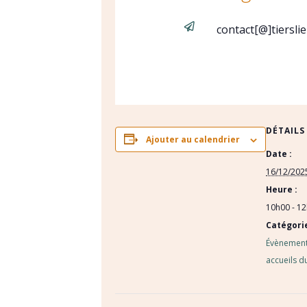

contact[@]tiersli
DÉTAILS
Ajouter au calendrier
Date :
16/12/202
Heure :
10h00 - 1
Catégori
Évènement
accueils d