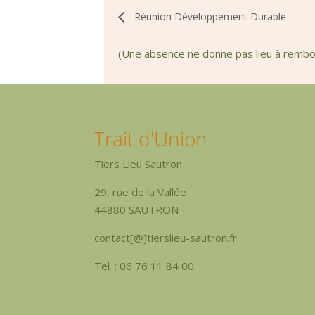
Réunion Développement Durable
(Une absence ne donne pas lieu à remb
Trait d'Union
Tiers Lieu Sautron
29, rue de la Vallée
44880 SAUTRON
contact[@]tierslieu-sautron.fr
Tel. : 06 76 11 84 00