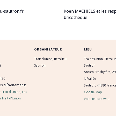
eu-sautron.fr
Koen MACHIELS et les resp
bricothèque
ORGANISATEUR
LIEU
Trait d’union, tiers lieu
Trait d’Union, Tiers Li
5
Sautron
Sautron
Ancien Presbytère, 29
2h30
la Vallée
es d’Évènement:
Sautron
,
44880
Franc
 Trait d'Union
,
Les
Google Map
u Trait d'Union
Voir Lieu site web