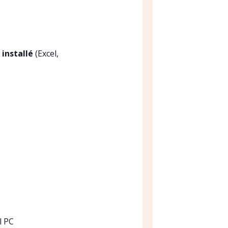
 installé
(Excel,
l PC