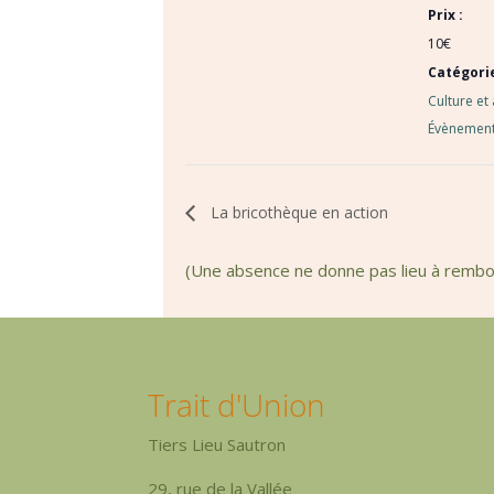
Prix :
10€
Catégori
Culture et
Évènement
La bricothèque en action
(Une absence ne donne pas lieu à remb
Trait d'Union
Tiers Lieu Sautron
29, rue de la Vallée