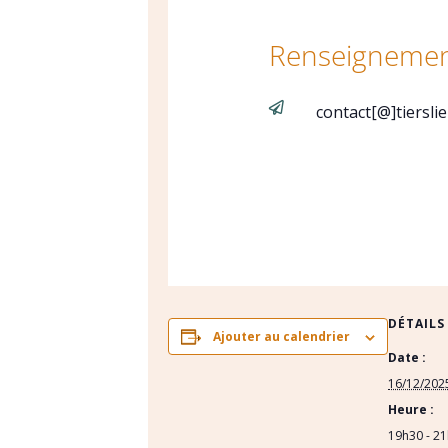
Renseignemen

contact[@]tiersli
DÉTAILS
Ajouter au calendrier
Date :
16/12/202
Heure :
19h30 - 2