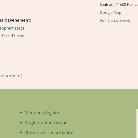
Sautron
,
44880
Franc
Google Map
es d’Évènement:
Voir Lieu site web
 apprentissage
,
 Trait d'Union
oursement)
Mentions légales
Règlement intérieur
Statuts de l'association