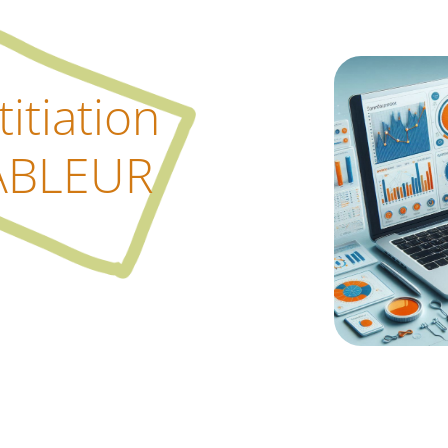
ititiation
ABLEUR