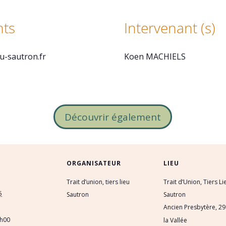
ts
Intervenant (s)
eu-sautron.fr
Koen MACHIELS
Découvrir également
ORGANISATEUR
LIEU
Trait d’union, tiers lieu
Trait d’Union, Tiers Li
5
Sautron
Sautron
Ancien Presbytère, 29
1h00
la Vallée