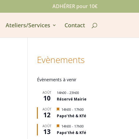
ADHÉRER pour 10€
Ateliers/Services
Contact
Evènements
Évènements à venir
AOÛT
14h00
-
23h00
10
Réservé Mairie
Mis
AOÛT
14h00
-
17h00
12
en
Papo’thé & Kfé
avant
Mis
AOÛT
14h00
-
17h00
13
en
Papo’thé & Kfé
avant