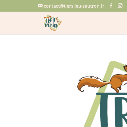
contact@tierslieu-sautron.fr