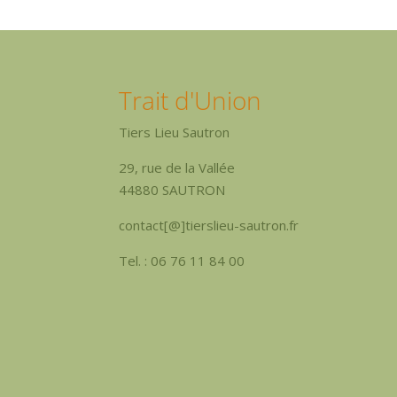
Trait d'Union
Tiers Lieu Sautron
29, rue de la Vallée
44880 SAUTRON
contact[@]tierslieu-sautron.fr
Tel. : 06 76 11 84 00