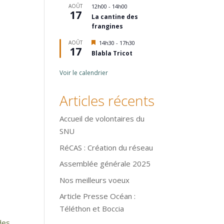
AOÛT
12h00
-
14h00
17
La cantine des
frangines
Mis
AOÛT
14h30
-
17h30
17
en
Blabla Tricot
avant
Voir le calendrier
Articles récents
Accueil de volontaires du
SNU
RéCAS : Création du réseau
Assemblée générale 2025
Nos meilleurs voeux
Article Presse Océan :
Téléthon et Boccia
a
des