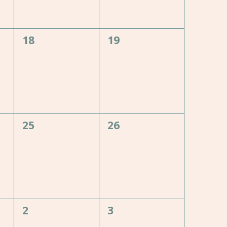
0
0
18
19
,
évènement,
évènement,
0
0
25
26
,
évènement,
évènement,
0
0
2
3
,
évènement,
évènement,