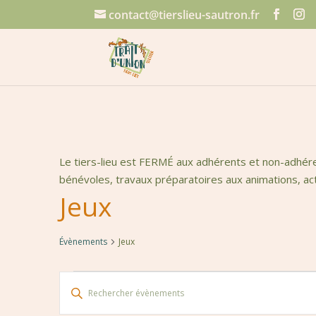
contact@tierslieu-sautron.fr
Le tiers-lieu est FERMÉ aux adhérents et non-adhéren
bénévoles, travaux préparatoires aux animations, acti
Jeux
Évènements
Jeux
Évènements
Recherche
Saisir
et
mot-