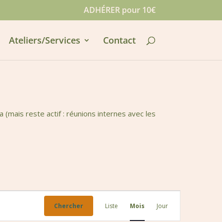
ADHÉRER pour 10€
Ateliers/Services
Contact
mais reste actif : réunions internes avec les
Navigation
de
Chercher
Liste
Mois
Jour
vues