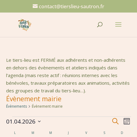
contact@tierslieu-sautron.fr
Le tiers-lieu est FERMÉ aux adhérents et non-adhérents
en dehors des évènements et ateliers indiqués dans
l’agenda (mais reste actif : réunions internes avec les
bénévoles, travaux préparatoires aux animations, activités
des groupes de travail du tiers-lieu…).
Évènement mairie
Évènements
Évènement mairie
Évènements
Reche
Na
01.04.2026
Recherche
Mois
de
et
Sélectionnez
Calendrier
vu
L
LUNDI
M
MARDI
M
MERCREDI
J
JEUDI
V
VENDREDI
S
SAMEDI
D
DIMANC
une