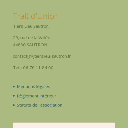
Trait d'Union
Tiers Lieu Sautron
29, rue de la Vallée
44880 SAUTRON
contact[@]tierslieu-sautron.fr
Tel. : 06 76 11 84 00
Mentions légales
Règlement intérieur
Statuts de l'association