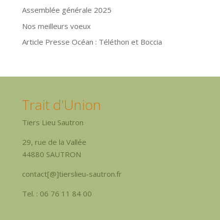
Assemblée générale 2025
Nos meilleurs voeux
Article Presse Océan : Téléthon et Boccia
Trait d'Union
Tiers Lieu Sautron
29, rue de la Vallée
44880 SAUTRON
contact[@]tierslieu-sautron.fr
Tel. : 06 76 11 84 00