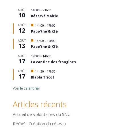
AOÛT
14h00
-
23h00
10
Réservé Mairie
Mis
AOÛT
14h00
-
17h00
12
en
Papo’thé & Kfé
avant
Mis
AOÛT
14h00
-
17h00
13
en
Papo’thé & Kfé
avant
AOÛT
12h00
-
14h00
17
La cantine des frangines
Mis
AOÛT
14h30
-
17h30
17
en
Blabla Tricot
avant
Voir le calendrier
Articles récents
Accueil de volontaires du SNU
RéCAS : Création du réseau