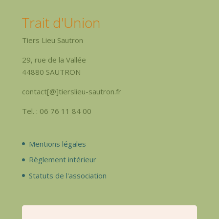
Trait d'Union
Tiers Lieu Sautron
29, rue de la Vallée
44880 SAUTRON
contact[@]tierslieu-sautron.fr
Tel. : 06 76 11 84 00
Mentions légales
Règlement intérieur
Statuts de l'association