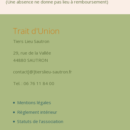
(Une absence ne donne pas lieu à remboursement)
Trait d'Union
Tiers Lieu Sautron
29, rue de la Vallée
44880 SAUTRON
contact[@]tierslieu-sautron.fr
Tel. : 06 76 11 84 00
Mentions légales
Règlement intérieur
Statuts de l'association