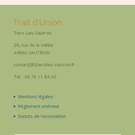
Trait d'Union
Tiers Lieu Sautron
29, rue de la Vallée
44880 SAUTRON
contact[@]tierslieu-sautron.fr
Tel. : 06 76 11 84 00
Mentions légales
Règlement intérieur
Statuts de l'association