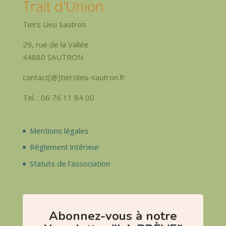
Trait d'Union
Tiers Lieu Sautron
29, rue de la Vallée
44880 SAUTRON
contact[@]tierslieu-sautron.fr
Tel. : 06 76 11 84 00
Mentions légales
Règlement intérieur
Statuts de l'association
Abonnez-vous à notre