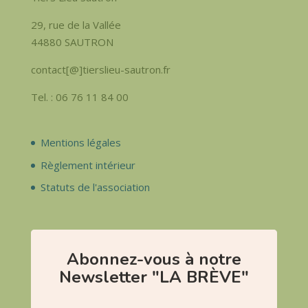
29, rue de la Vallée
44880 SAUTRON
contact[@]tierslieu-sautron.fr
Tel. : 06 76 11 84 00
Mentions légales
Règlement intérieur
Statuts de l'association
Abonnez-vous à notre
Newsletter "LA BRÈVE"