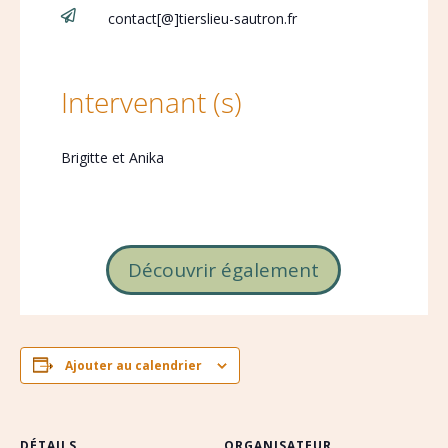

contact[@]tierslieu-sautron.fr
Intervenant (s)
Brigitte et Anika
Découvrir également
Ajouter au calendrier
DÉTAILS
ORGANISATEUR