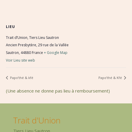
LIEU
Trait d’Union, Tiers Lieu Sautron
Ancien Presbytère, 29 rue de la Vallée
Sautron
,
44880
France
+ Google Map
Voir Lieu site web
Papo’thé & kfé
Papo’thé & Kfé
(Une absence ne donne pas lieu à remboursement)
Trait d'Union
Tiers Lieu Sautron