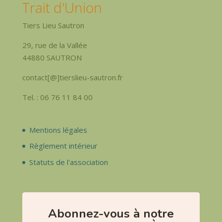
Trait d'Union
Tiers Lieu Sautron
29, rue de la Vallée
44880 SAUTRON
contact[@]tierslieu-sautron.fr
Tel. : 06 76 11 84 00
Mentions légales
Règlement intérieur
Statuts de l'association
Abonnez-vous à notre