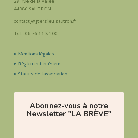
29, rue de la Vallée
44880 SAUTRON
contact[@]tierslieu-sautron.fr
Tel. : 06 76 11 84 00
Mentions légales
Règlement intérieur
Statuts de l'association
Abonnez-vous à notre
Newsletter "LA BRÈVE"