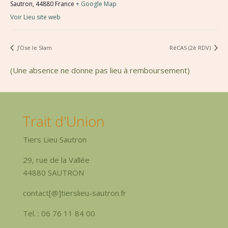
Sautron
,
44880
France
+ Google Map
Voir Lieu site web
J’Ose le Slam
RéCAS (2è RDV)
(Une absence ne donne pas lieu à remboursement)
Trait d'Union
Tiers Lieu Sautron
29, rue de la Vallée
44880 SAUTRON
contact[@]tierslieu-sautron.fr
Tel. : 06 76 11 84 00