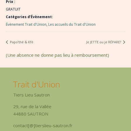
Prix :
GRATUIT
Catégories d’Évènement:
Évènement Trait d'Union
,
Les accueils du Trait d'Union
Papo’thé & Kfé
Je JETTE ou je RÉPARE?
(Une absence ne donne pas lieu à remboursement)
Trait d'Union
Tiers Lieu Sautron
29, rue de la Vallée
44880 SAUTRON
contact[@]tierslieu-sautron.fr