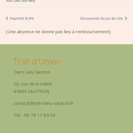
Voir Lieu site web
Papo’thé & Kfé
Découverte du jeu de rôle
(Une absence ne donne pas lieu à remboursement)
Trait d'Union
Tiers Lieu Sautron
29, rue de la Vallée
44880 SAUTRON
contact[@]tierslieu-sautron.fr
Tel. : 06 76 11 84 00