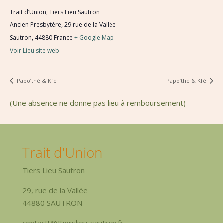
Trait d’Union, Tiers Lieu Sautron
Ancien Presbytère, 29 rue de la Vallée
Sautron
,
44880
France
+ Google Map
Voir Lieu site web
Papo’thé & Kfé
Papo’thé & Kfé
(Une absence ne donne pas lieu à remboursement)
Trait d'Union
Tiers Lieu Sautron
29, rue de la Vallée
44880 SAUTRON
contact[@]tierslieu-sautron.fr