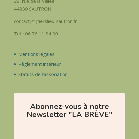
29, rue de la Vallée
44880 SAUTRON
contact[@]tierslieu-sautron.fr
Tel. : 06 76 11 84 00
Mentions légales
Règlement intérieur
Statuts de l'association
Abonnez-vous à notre
Newsletter "LA BRÈVE"