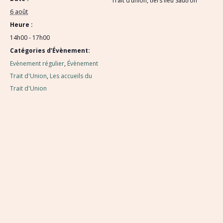
Trait d’union, tiers lieu Sautron
6 août
Heure :
14h00 - 17h00
Catégories d’Évènement:
Evènement régulier
,
Évènement
Trait d'Union
,
Les accueils du
Trait d'Union