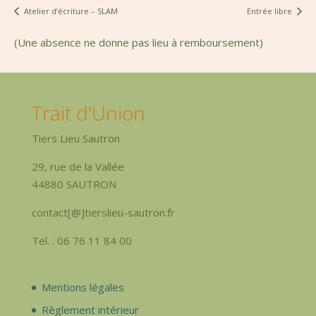
Atelier d’écriture – SLAM
Entrée libre
(Une absence ne donne pas lieu à remboursement)
Trait d'Union
Tiers Lieu Sautron
29, rue de la Vallée
44880 SAUTRON
contact[@]tierslieu-sautron.fr
Tel. : 06 76 11 84 00
Mentions légales
Règlement intérieur