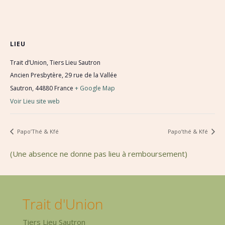
LIEU
Trait d’Union, Tiers Lieu Sautron
Ancien Presbytère, 29 rue de la Vallée
Sautron
,
44880
France
+ Google Map
Voir Lieu site web
Papo’Thé & Kfé
Papo’thé & Kfé
(Une absence ne donne pas lieu à remboursement)
Trait d'Union
Tiers Lieu Sautron