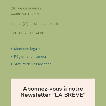
29, rue de la Vallée
44880 SAUTRON
contact[@]tierslieu-sautron.fr
Tel. : 06 76 11 84 00
Mentions légales
Règlement intérieur
Statuts de l'association
Abonnez-vous à notre
Newsletter "LA BRÈVE"