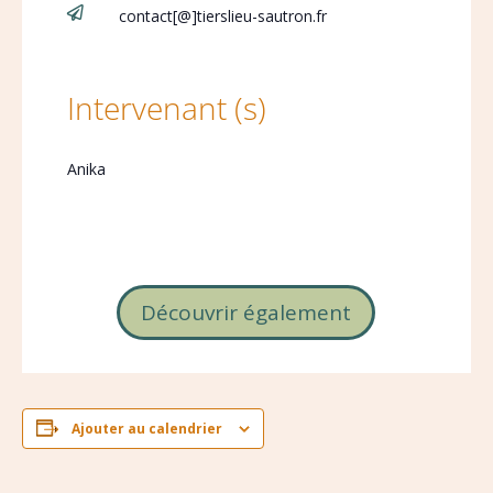

contact[@]tierslieu-sautron.fr
Intervenant (s)
Anika
Découvrir également
Ajouter au calendrier