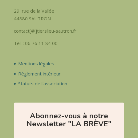
29, rue de la Vallée
44880 SAUTRON
contact[@]tierslieu-sautron.fr
Tel. : 06 76 11 84 00
Mentions légales
Règlement intérieur
Statuts de l'association
Abonnez-vous à notre
Newsletter "LA BRÈVE"