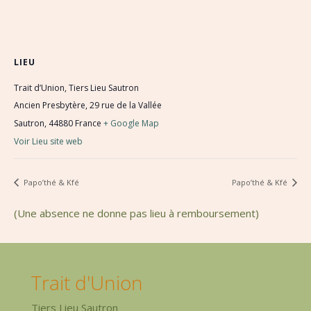
LIEU
Trait d’Union, Tiers Lieu Sautron
Ancien Presbytère, 29 rue de la Vallée
Sautron
,
44880
France
+ Google Map
Voir Lieu site web
Papo’thé & Kfé
Papo’thé & Kfé
(Une absence ne donne pas lieu à remboursement)
Trait d'Union
Tiers Lieu Sautron