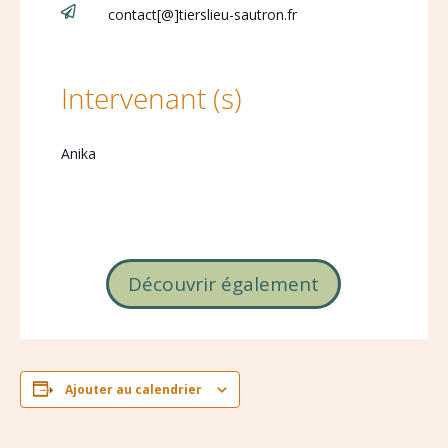

contact[@]tierslieu-sautron.fr
Intervenant (s)
Anika
Découvrir également
Ajouter au calendrier