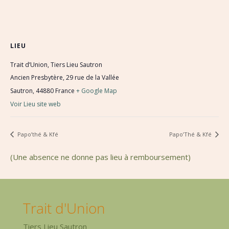
LIEU
Trait d’Union, Tiers Lieu Sautron
Ancien Presbytère, 29 rue de la Vallée
Sautron
,
44880
France
+ Google Map
Voir Lieu site web
Papo’thé & Kfé
Papo’Thé & Kfé
(Une absence ne donne pas lieu à remboursement)
Trait d'Union
Tiers Lieu Sautron