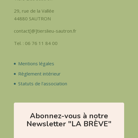
29, rue de la Vallée
44880 SAUTRON
contact[@]tierslieu-sautron.fr
Tel. : 06 76 11 84 00
Mentions légales
Règlement intérieur
Statuts de l'association
Abonnez-vous à notre
Newsletter "LA BRÈVE"