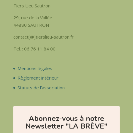
Tiers Lieu Sautron
29, rue de la Vallée
44880 SAUTRON
contact[@]tierslieu-sautron.fr
Tel. : 06 76 11 84 00
Mentions légales
Règlement intérieur
Statuts de l'association
Abonnez-vous à notre
Newsletter "LA BRÈVE"