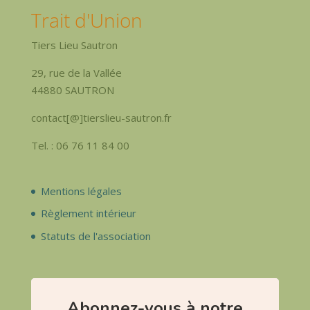
Trait d'Union
Tiers Lieu Sautron
29, rue de la Vallée
44880 SAUTRON
contact[@]tierslieu-sautron.fr
Tel. : 06 76 11 84 00
Mentions légales
Règlement intérieur
Statuts de l'association
Abonnez-vous à notre