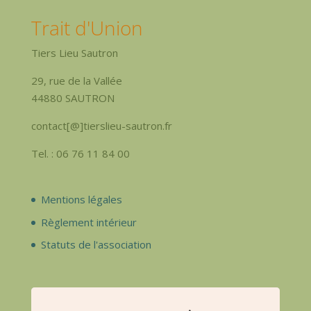
Trait d'Union
Tiers Lieu Sautron
29, rue de la Vallée
44880 SAUTRON
contact[@]tierslieu-sautron.fr
Tel. : 06 76 11 84 00
Mentions légales
Règlement intérieur
Statuts de l'association