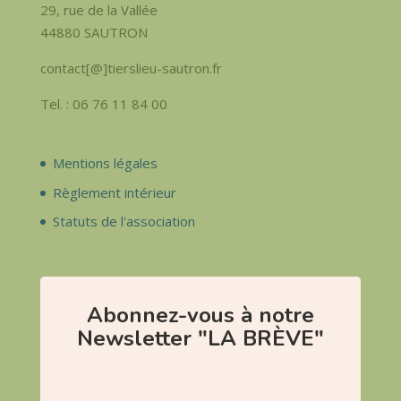
29, rue de la Vallée
44880 SAUTRON
contact[@]tierslieu-sautron.fr
Tel. : 06 76 11 84 00
Mentions légales
Règlement intérieur
Statuts de l'association
Abonnez-vous à notre
Newsletter "LA BRÈVE"