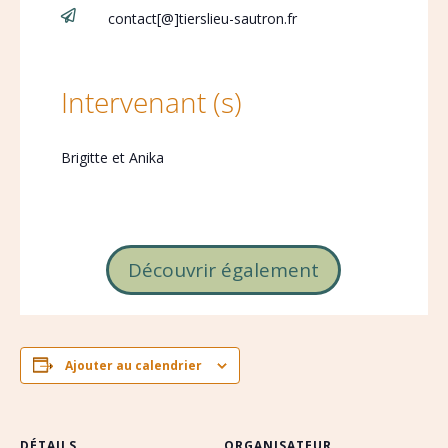

contact[@]tierslieu-sautron.fr
Intervenant (s)
Brigitte et Anika
Découvrir également
Ajouter au calendrier
DÉTAILS
ORGANISATEUR