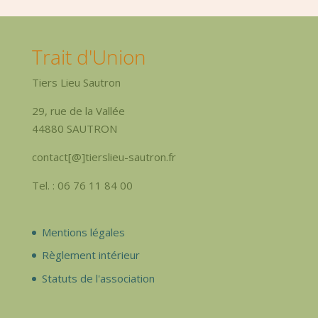
Trait d'Union
Tiers Lieu Sautron
29, rue de la Vallée
44880 SAUTRON
contact[@]tierslieu-sautron.fr
Tel. : 06 76 11 84 00
Mentions légales
Règlement intérieur
Statuts de l'association