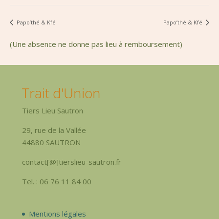
Papo’thé & Kfé
Papo’thé & Kfé
(Une absence ne donne pas lieu à remboursement)
Trait d'Union
Tiers Lieu Sautron
29, rue de la Vallée
44880 SAUTRON
contact[@]tierslieu-sautron.fr
Tel. : 06 76 11 84 00
Mentions légales