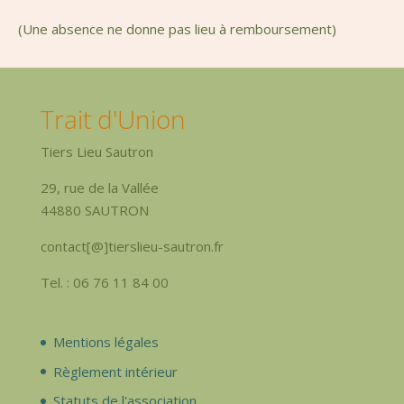
(Une absence ne donne pas lieu à remboursement)
Trait d'Union
Tiers Lieu Sautron
29, rue de la Vallée
44880 SAUTRON
contact[@]tierslieu-sautron.fr
Tel. : 06 76 11 84 00
Mentions légales
Règlement intérieur
Statuts de l'association