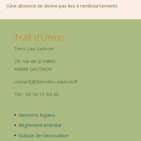
(Une absence ne donne pas lieu à remboursement)
Trait d'Union
Tiers Lieu Sautron
29, rue de la Vallée
44880 SAUTRON
contact[@]tierslieu-sautron.fr
Tel. : 06 76 11 84 00
Mentions légales
Règlement intérieur
Statuts de l'association