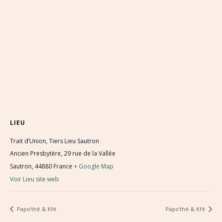
LIEU
Trait d’Union, Tiers Lieu Sautron
Ancien Presbytère, 29 rue de la Vallée
Sautron
,
44880
France
+ Google Map
Voir Lieu site web
Papo’thé & Kfé
Papo’thé & Kfé