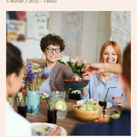
5 février,12h30
-
14h00