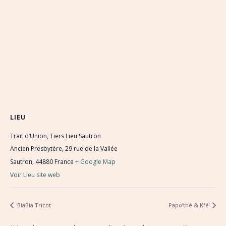
LIEU
Trait d’Union, Tiers Lieu Sautron
Ancien Presbytère, 29 rue de la Vallée
Sautron
,
44880
France
+ Google Map
Voir Lieu site web
BlaBla Tricot
Papo’thé & Kfé