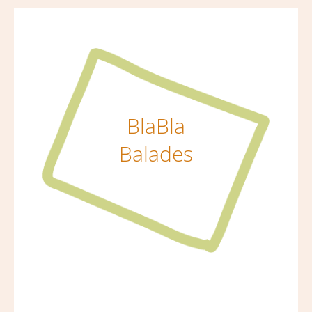
BlaBla
Balades