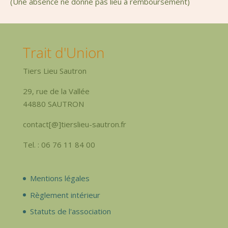
(Une absence ne donne pas lieu à remboursement)
Trait d'Union
Tiers Lieu Sautron
29, rue de la Vallée
44880 SAUTRON
contact[@]tierslieu-sautron.fr
Tel. : 06 76 11 84 00
Mentions légales
Règlement intérieur
Statuts de l'association