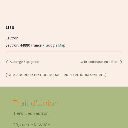
LIEU
Sautron
Sautron
,
44880
France
+ Google Map
Auberge Espagnole
La bricothèque en action
(Une absence ne donne pas lieu à remboursement)
Trait d'Union
Tiers Lieu Sautron
29, rue de la Vallée