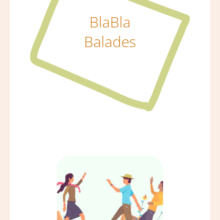
BlaBla
Balades