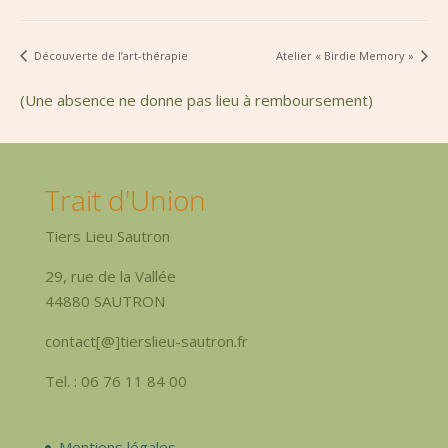
Découverte de l’art-thérapie
Atelier « Birdie Memory »
(Une absence ne donne pas lieu à remboursement)
Trait d'Union
Tiers Lieu Sautron
29, rue de la Vallée
44880 SAUTRON
contact[@]tierslieu-sautron.fr
Tel. : 06 76 11 84 00
Mentions légales