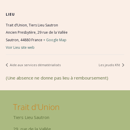
LIEU
Trait d’Union, Tiers Lieu Sautron
Ancien Presbytère, 29 rue de la Vallée
Sautron
,
44880
France
+ Google Map
Voir Lieu site web
Aide aux services dématérialisés
Les jeudis Kfé
(Une absence ne donne pas lieu à remboursement)
Trait d'Union
Tiers Lieu Sautron
29, rue de la Vallée