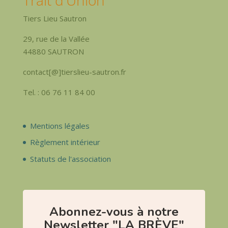
Tiers Lieu Sautron
29, rue de la Vallée
44880 SAUTRON
contact[@]tierslieu-sautron.fr
Tel. : 06 76 11 84 00
Mentions légales
Règlement intérieur
Statuts de l'association
Abonnez-vous à notre
Newsletter "LA BRÈVE"